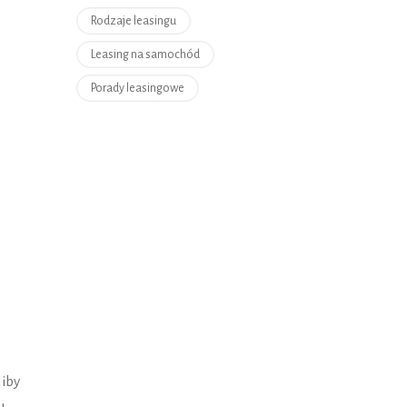
Rodzaje leasingu
Leasing na samochód
Porady leasingowe
liby
u,