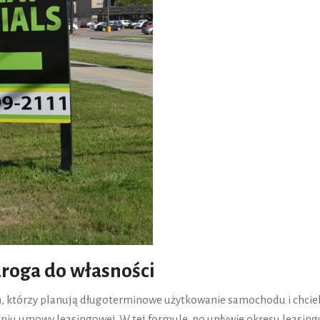
droga do własności
ch, którzy planują długoterminowe użytkowanie samochodu i chcie
eniu umowy leasingowej. W tej formule, po upływie okresu leasing