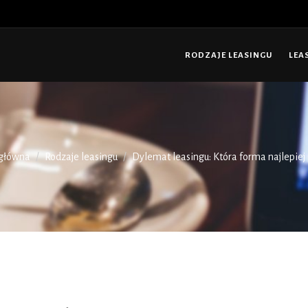
RODZAJE LEASINGU
LEA
 główna
Rodzaje leasingu
Dylemat leasingu: Która forma najlepiej p