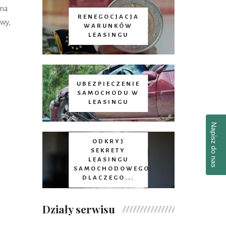
 na
RENEGOCJACJA
wy,
WARUNKÓW
LEASINGU
UBEZPIECZENIE
SAMOCHODU W
LEASINGU
Napisz do nas
ODKRYJ
SEKRETY
LEASINGU
SAMOCHODOWEGO:
DLACZEGO...
Działy serwisu