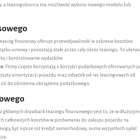
y, a leasingobiorca ma możliwość wyboru nowego modelu lub
nsowego
easing finansowy oferuje przewidywalność w zakresie kosztów.
zątku umowy i pozostają stałe przez cały okres leasingu. To ułatwi
tu i kontrolowanie wydatków.
o:
Firmy często korzystają z korzyści podatkowych oferowanych p
koszty amortyzacji pojazdu oraz odsetek od rat leasingowych od
ić do obniżenia obciążenia podatkowego.
sowego
 głównych drawback leasingu finansowego jest to, że w dłuższym
ch całkowitych kosztów w porównaniu do zakupu pojazdu na
 mogą być niższe niż kredyt samochodowy, suma wszystkich opłat
sza.