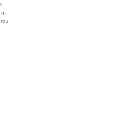
w
zja
azdu