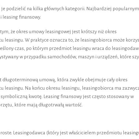
 je podzielić na kilka głównych kategorii. Najbardziej popularnym
i leasing finansowy.
 tym, że okres umowy leasingowej jest krótszy niż okres
 leasingu. W praktyce oznacza to, że leasingobiorca może korzy
reślony czas, po którym przedmiot leasingu wraca do leasingodaw
rzystywany w przypadku samochodów, maszyn i urządzeń, które sz
jest długoterminową umową, która zwykle obejmuje cały okres
 leasingu. Na końcu okresu leasingu, leasingobiorca ma zazwyc
symboliczną kwotę. Leasing finansowy jest często stosowany w
rzętu, które mają długotrwałą wartość.
roste. Leasingodawca (który jest właścicielem przedmiotu leasing