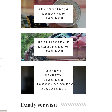
e
RENEGOCJACJA
WARUNKÓW
LEASINGU
UBEZPIECZENIE
SAMOCHODU W
LEASINGU
tne
ych
ODKRYJ
SEKRETY
LEASINGU
SAMOCHODOWEGO:
DLACZEGO...
Działy serwisu