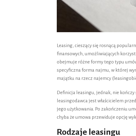
Leasing, cieszący się rosnącą popula
finansowych, umożliwiających korzysta
obejmuje różne formy tego typu umów,
specyficzna forma najmu, w której w
majątku na rzecz najemcy (leasingobio
Definicja leasingu, jednak, nie kończy
leasingodawca jest właścicielem prze
jego użytkowania. Po zakończeniu um
chyba że umowa przewiduje opcję wyk
Rodzaje leasingu