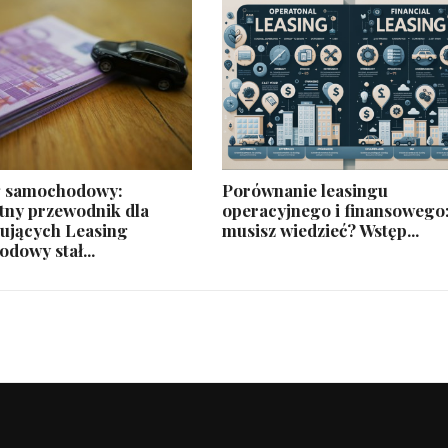
ng samochodowy:
​ Porównanie leasingu
ny przewodnik dla
operacyjnego i finansowego
ujących Leasing
musisz wiedzieć? Wstęp...
dowy stał...