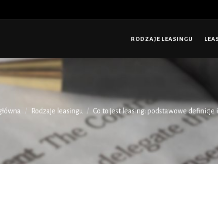
RODZAJE LEASINGU
LEA
 główna
Rodzaje leasingu
Co to jest leasing: podstawowe definicje 