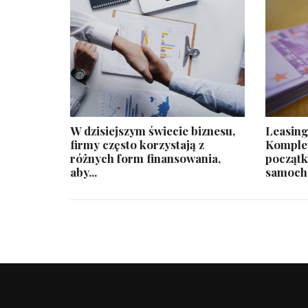
W dzisiejszym świecie biznesu,
​ Leasi
firmy często korzystają z
Komplet
różnych form finansowania,
początk
aby...
samocho