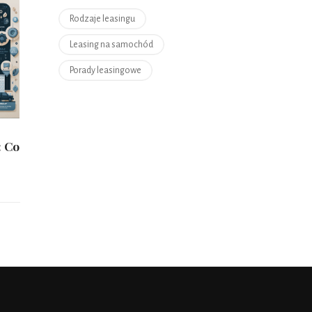
Rodzaje leasingu
Leasing na samochód
Porady leasingowe
: Co