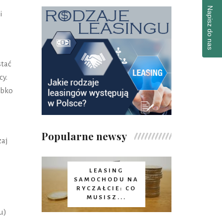
Napisz do nas
i
stać
cy.
ybko
Popularne newsy
zaj
LEASING
SAMOCHODU NA
RYCZAŁCIE: CO
MUSISZ...
u)