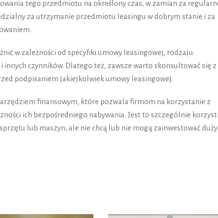
kowania tego przedmiotu na określony czas, w zamian za regularn
edzialny za utrzymanie przedmiotu leasingu w dobrym stanie i za
kowaniem.
żnić w zależności od specyfiki umowy leasingowej, rodzaju
i innych czynników. Dlatego też, zawsze warto skonsultować się z
zed podpisaniem jakiejkolwiek umowy leasingowej.
arzędziem finansowym, które pozwala firmom na korzystanie z
ności ich bezpośredniego nabywania. Jest to szczególnie korzys
ci sprzętu lub maszyn, ale nie chcą lub nie mogą zainwestować duż